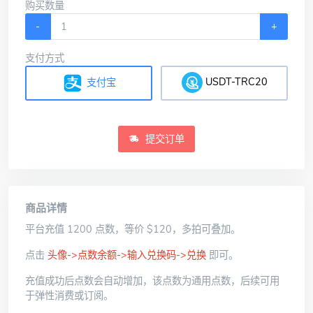
购买数量
-
+
支付方式
USDT-TRC20
支付宝
提交订单
商品详情
平台充值 1200 点数，等价 $120，多拍可叠加。
点击
头像->点数余额->输入兑换码->兑换
即可。
充值成功后点数会自动增加，该点数为通用点数，后续可用
于弹性消费或订阅。